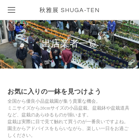
秋雅展 SHUGA-TEN
HOME
出店業者一覧
秋雅展とは
会期中イベント
Q&A
お気に入りの一鉢を見つけよう
秋雅展ブログ
全国から優良小品盆栽園が集う貴重な機会。
アクセス
ミニサイズから20cmサイズの小品盆栽、盆栽鉢や盆栽道具
など、盆栽のあらゆるものが揃います。
リンク集
盆栽は実際に目で見て触れて買うのが一番良いですよね。
園主からアドバイスをもらいながら、楽しい一日をお過ご
しください。