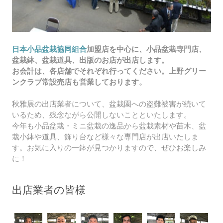
日本小品盆栽協同組合
加盟店を中心に、小品盆栽専門店、
盆栽鉢、盆栽道具、出版のお店が出店します。
お会計は、各店舗でそれぞれ行ってください。上野グリー
ンクラブ常設売店も営業しております。
​秋雅展の出店業者について、盆栽園への盗難被害が続いて
いるため、残念ながら公開しないことといたします。
今年も小品盆栽・ミニ盆栽の逸品から盆栽素材や苗木、盆
栽小鉢や道具、飾り台など様々な専門店が出店いたしま
す。お気に入りの一鉢が見つかりますので、ぜひお楽しみ
に！
出店業者の皆様