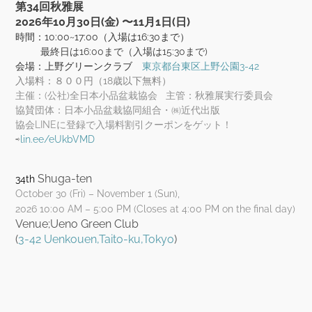
第34回秋雅展
​2026年10月30日(金) 〜11月1日(日)
時間：10:00~17:00（入場は16:30まで）
最終日は16:00まで（入場は15:30まで)
会場：上野グリーンクラブ
東京都台東区上野公園3-42
入場料：８００円（18歳以下無料）
主催：(公社)全日本小品盆栽協会 主管：秋雅展実行委員会
協賛団体：日本小品盆栽協同組合・㈱近代出版
協会LINEに登録で入場料割引クーポンをゲット！
⇨
lin.ee/eUkbVMD
Shuga-ten
34th
October 30 (Fri) – November 1 (Sun),
​2026 1
0:00 AM – 5:00 PM (Closes at 4:00 PM on the final day)
Venue;Ueno Green Club
(
3-42 Uenkouen,Taito-ku,Tokyo
)