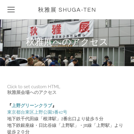
秋雅展 SHUGA-TEN
HOME
秋雅展へのアクセス
秋雅展とは
会期中イベント
Q&A
Click to set custom HTML
秋雅展ブログ
秋雅展会場へのアクセス
アクセス
『
上野グリーンクラブ
』
東京都台東区上野公園3番42号
リンク集
地下鉄千代田線「根津駅」2番出口より徒歩５分
地下鉄銀座線・日比谷線「上野駅」・JR線「上野駅」より
徒歩２０分