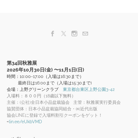
第34回秋雅展
​2026年10月30日(金) 〜11月1日(日)
時間：10:00~17:00（入場は16:30まで）
最終日は16:00まで（入場は15:30まで)
会場：上野グリーンクラブ
東京都台東区上野公園3-42
入場料：８００円（18歳以下無料）
主催：(公社)全日本小品盆栽協会 主管：秋雅展実行委員会
協賛団体：日本小品盆栽協同組合・㈱近代出版
協会LINEに登録で入場料割引クーポンをゲット！
⇨
lin.ee/eUkbVMD