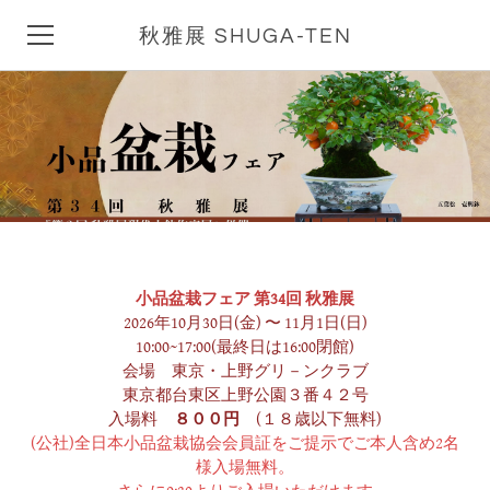
秋雅展 SHUGA-TEN
HOME
秋雅展とは
会期中イベント
Q&A
小品盆栽フェア
第34回 秋雅展
秋雅展ブログ
2026年10月30日(金) 〜 11月1日(日)
10:00~17:00(
最終日は16:00閉館
)
会場 東京・上野グリ－ンクラブ
アクセス
東京都台東区上野公園３番４２号
入場料
８
００円
(
１８歳以下無料
)
リンク集
(公社)全日本小品盆栽協会会員証をご提示でご本人含め2名
様入場無料。