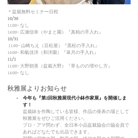
＊盆栽無料セミナー日程
10/30
11:00~ なし
14:00~ 広瀬信幸（やまと園）『真柏の手入れ』
10/31
​ 11:00~ 山崎ちえ（豆松屋）『黒松の手入れ』
14:00~ 和氣佳洋（和洋園）『皐月の手入れ』
11/1
11:00~ 大野朝美（盆栽大野）『草ものの増やし方』
14:00~ なし
秋雅展よりお知らせ
今年も『第2回秋雅展現代小鉢作家展』を開催しま
す！
盆栽鉢を作陶している皆様、作品の発表の場として
秋雅展をぜひご活用ください。
プロ・アマ問わず、全日本小品盆栽協会の協会員で
あればどなたでも出品できます。