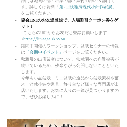
部門は
泥物の部・釉薬の部・絵付の部の３部門で
す。詳しくは資料「
第2回秋雅展現代小鉢作家展」
を
ご覧ください。
協会LINEのお友達登録で、入場割引クーポン券をゲ
ット！
⇨こちらのURLからお友だち登録お願いします
♪
https://lin.ee/eUkbVMD
期間中開催のワークショップ、盆栽セミナーの情報
は
『会期中イベント』
ページをご覧ください。
秋雅展の出店業者について、盆栽園への盗難被害が
続いているため、残念ながら公開しないことといた
します。
今年も小品盆栽・ミニ盆栽の逸品から盆栽素材や苗
木、盆栽小鉢や道具、飾り台など様々な専門店が出
店いたします。お気に入りの一鉢が見つかりますの
で、ぜひお楽しみに！